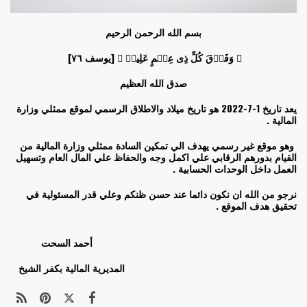
بسم الله الرحمن الرحيم
﴿ وَفَوۡقَ كُلِّ ذِی عِلۡمٍ عَلِیمࣱ ﴾ [يوسف ٧٦]
صدق الله العظيم
يعد تاريخ 1-7-2022 هو تاريخ ميلاد والاطلاق الرسمي لموقع ممثلي وزارة
المالية .
وهو موقع غير رسمي يهدف الي تمكين السادة ممثلي وزارة المالية من
القيام بدورهم الرقابي علي اكمل وجه والحفاظ علي المال العام وتسهيل
العمل داخل الوحدات الحسابية .
نرجو من الله ان نكون دائما عند حسن ظنكم وعلي قدر المسئولية في
تحقيق هدف الموقع .
أحمد السحت
المديرية المالية بكفر الشيخ